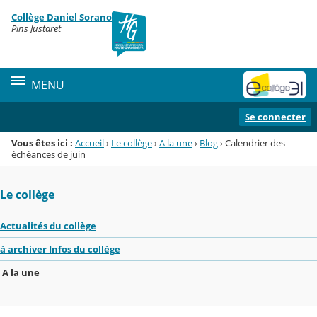
Panneau de gestion des cookies
Collège Daniel Sorano
Menu de la rubrique
Contenu
Pins Justaret
MENU
Se connecter
Vous êtes ici :
Accueil
›
Le collège
›
A la une
›
Blog
›
Calendrier des
échéances de juin
Le collège
Actualités du collège
à archiver Infos du collège
A la une