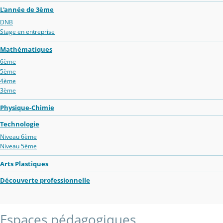
L'année de 3ème
DNB
Stage en entreprise
Mathématiques
6ème
5ème
4ème
3ème
Physique-Chimie
Technologie
Niveau 6ème
Niveau 5ème
Arts Plastiques
Découverte professionnelle
Espaces pédagogiques