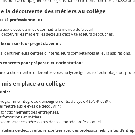
itifs pour accompagner les collégiens dans cette démarche dès la classe de 5ᵉ.
de la découverte des métiers au collège
iosité professionnelle :
 aux élèves de mieux connaître le monde du travail.
e découvrir les métiers, les secteurs d’activité et leurs débouchés.
flexion sur leur projet d’avenir :
 à identifier leurs centres d’intérêt, leurs compétences et leurs aspirations.
ls concrets pour préparer leur orientation :
rer à choisir entre différentes voies au lycée (générale, technologique, profe
s mis en place au collège
enir :
programme intégré aux enseignements, du cycle 4 (5ᵉ, 4ᵉ et 3ᵉ).
 permettre aux élèves de découvrir :
 fonctionnement des entreprises.
s formations et métiers.
s compétences nécessaires dans le monde professionnel.
 : ateliers de découverte, rencontres avec des professionnels, visites d’entrepr