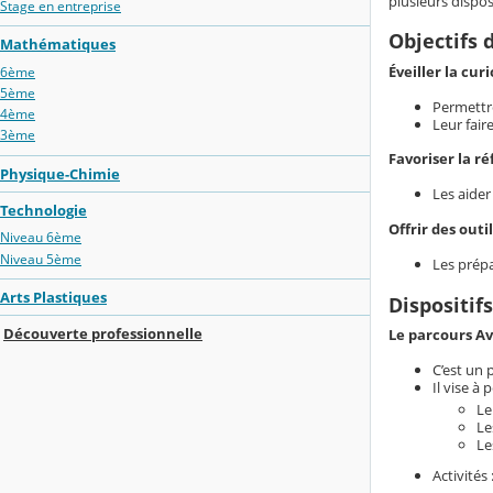
plusieurs dispos
Stage en entreprise
Objectifs 
Mathématiques
Éveiller la cur
6ème
5ème
Permettre
4ème
Leur fair
3ème
Favoriser la ré
Physique-Chimie
Les aider
Technologie
Offrir des outi
Niveau 6ème
Niveau 5ème
Les prépa
Arts Plastiques
Dispositif
Découverte professionnelle
Le parcours Av
C’est un 
Il vise à
Le
Le
Le
Activités