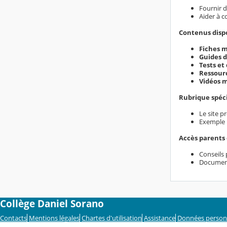
Fournir d
Aider à c
Contenus dispon
Fiches m
Guides d
Tests et 
Ressourc
Vidéos m
Rubrique spécia
Le site p
Exemple :
Accès parents 
Conseils 
Documents
Collège Daniel Sorano
Contacts
Mentions légales
Chartes d'utilisation
Assistance
Données person