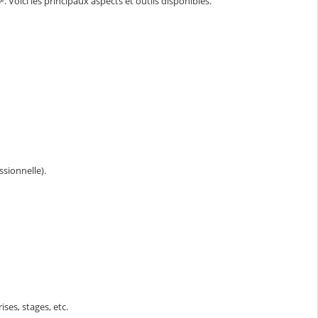
 Voici les principaux aspects et outils disponibles.
ssionnelle).
ises, stages, etc.