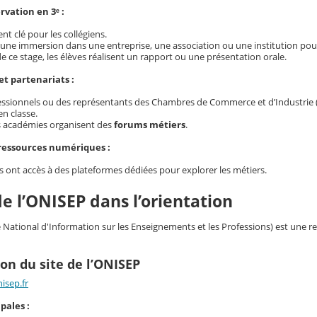
rvation en 3ᵉ :
 clé pour les collégiens.
: une immersion dans une entreprise, une association ou une institution po
 de ce stage, les élèves réalisent un rapport ou une présentation orale.
et partenariats :
essionnels ou des représentants des Chambres de Commerce et d’Industrie (
n classe.
s académies organisent des
forums métiers
.
 ressources numériques :
s ont accès à des plateformes dédiées pour explorer les métiers.
de l’ONISEP dans l’orientation
 National d'Information sur les Enseignements et les Professions) est une re
on du site de l’ONISEP
isep.fr
pales :