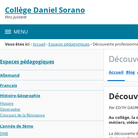
Panneau de gestion des cookies
Collège Daniel Sorano
Menu de la rubrique
Contenu
Pins Justaret
MENU
Vous êtes ici :
Accueil
›
Espaces pédagogiques
›
Découverte professionne
Découve
Espaces pédagogiques
Accueil
Blog
Allemand
Français
Découv
Histoire-Géographie
Histoire
Par EDITH GASPAI
Géographie
Concours de la Résistance
Au collège, la
métiers, vidéo
L'année de 3ème
La découverte de
DNB