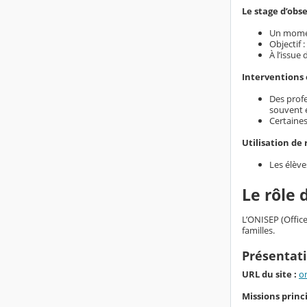
Le stage d’obse
Un moment
Objectif 
À l’issue
Interventions 
Des prof
souvent e
Certaine
Utilisation de
Les élève
Le rôle 
L’ONISEP (Office
familles.
Présentati
URL du site :
on
Missions princi