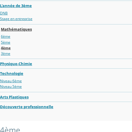
L'année de 3ème
DNB
Stage en entreprise
Mathématiques
6ème
5ème
4ème
3ème
Physique-Chimie
Technologie
Niveau 6ème
Niveau 5ème
Arts Plastiques
Découverte professionnelle
4ème