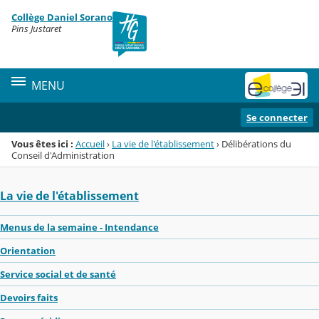
Panneau de gestion des cookies
Collège Daniel Sorano
Menu de la rubrique
Contenu
Pins Justaret
MENU
Se connecter
Vous êtes ici :
Accueil
›
La vie de l'établissement
›
Délibérations du
Conseil d'Administration
La vie de l'établissement
Menus de la semaine - Intendance
Orientation
Service social et de santé
Devoirs faits